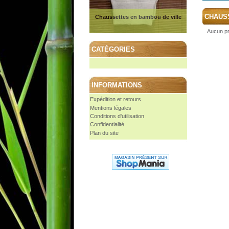
CHAUS
Chaussettes en bambou de ville
Aucun pr
CATÉGORIES
INFORMATIONS
Expédition et retours
Mentions légales
Conditions d'utilisation
Confidentialité
Plan du site