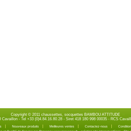
Copyright © 2011 chaussettes, socquettes BAMBOU ATTITUDE
0 Cavaillon - Tel +33 (0)4.84.16.80.28 - Siret 418 180 998 00035 - RCS Cava
s
Nouveaux produits
Meilleures ventes
Contactez-nous
Condition