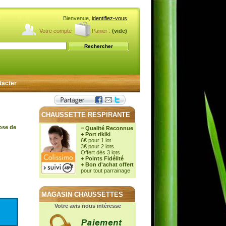
Bienvenue,
identifiez-vous
Votre compte
Panier :
(vide)
tacter
CHAUSSETTE RESPIRANTE
cose de
= Qualité Reconnue
+ Port rikiki
6€ pour 1 lot
3€ pour 2 lots
Offert dès 3 lots
+ Points Fidélité
+ Bon d'achat offert
pour tout parrainage
MAGASIN CHAUSSETTES
Votre avis nous intéresse