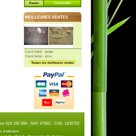
Panier
Commander
MEILLEURES VENTES
Carré bébé - taupe
Carré bébé - écru
Toutes les meilleures ventes
illon 418 180 998 - NAF 4789Z - CNIL 1430703
s d'utilisation