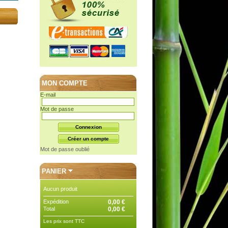
MON COMPTE
E-mail
Mot de passe
Mot de passe oublié
PANIER
Aucun produit
Expédition
0,00 €
Total
0,00 €
Les prix sont TTC