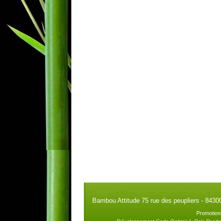
Bambou Attitude 75 rue des peupliers - 8430
Promotion