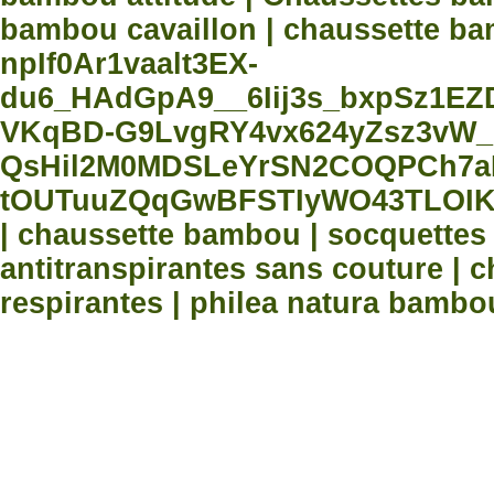
bambou cavaillon | chaussette bam
npIf0Ar1vaalt3EX-
du6_HAdGpA9__6Iij3s_bxpSz1E
VKqBD-G9LvgRY4vx624yZsz3vW_
QsHil2M0MDSLeYrSN2COQPCh7aN
tOUTuuZQqGwBFSTIyWO43TLOIK
| chaussette bambou | socquette
antitranspirantes sans couture |
respirantes | philea natura bambo