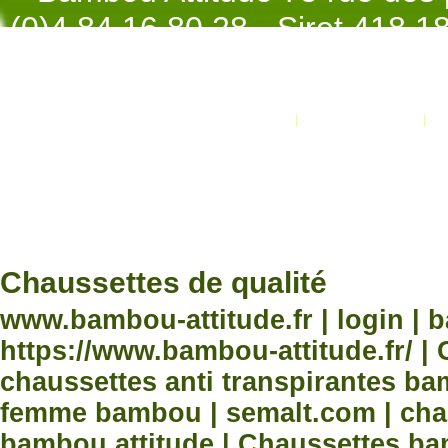
(0)4.84.16.80.28 - Siret 418 
998 - NAF 4
Promotions
Nouveaux produits
Développement Code Optimisé, Pole 
www.processx.fr -
création site
Chauss
Chaussettes de qualité
www.bambou-attitude.fr | login | 
https://www.bambou-attitude.fr/ 
chaussettes anti transpirantes b
femme bambou | semalt.com | chau
bambou attitude | Chaussettes bam