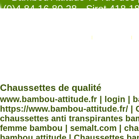
(0)4.84.16.80.28 - Siret 418 
998 - NAF 4
Promotions
Nouveaux produits
Développement Code Optimisé, Pole 
www.processx.fr -
création site
Chauss
Chaussettes de qualité
www.bambou-attitude.fr | login | 
https://www.bambou-attitude.fr/ 
chaussettes anti transpirantes b
femme bambou | semalt.com | chau
bambou attitude | Chaussettes bam