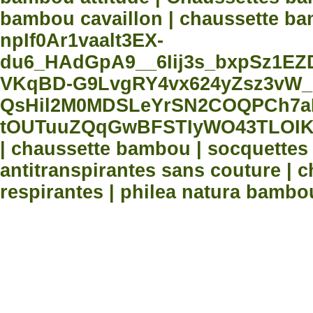
bambou cavaillon | chaussette bam
npIf0Ar1vaalt3EX-
du6_HAdGpA9__6Iij3s_bxpSz1E
VKqBD-G9LvgRY4vx624yZsz3vW_
QsHil2M0MDSLeYrSN2COQPCh7aN
tOUTuuZQqGwBFSTIyWO43TLOIK
| chaussette bambou | socquette
antitranspirantes sans couture |
respirantes | philea natura bambo