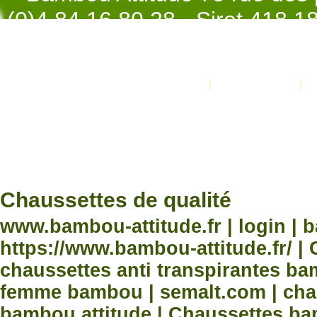
(0)4.84.16.80.28 - Siret 418 
998 - NAF 4
Promotions
Nouveaux produits
Développement Code Optimisé, Pole 
www.processx.fr -
création site
Chauss
Chaussettes de qualité
www.bambou-attitude.fr | login | 
https://www.bambou-attitude.fr/ 
chaussettes anti transpirantes b
femme bambou | semalt.com | chau
bambou attitude | Chaussettes bam