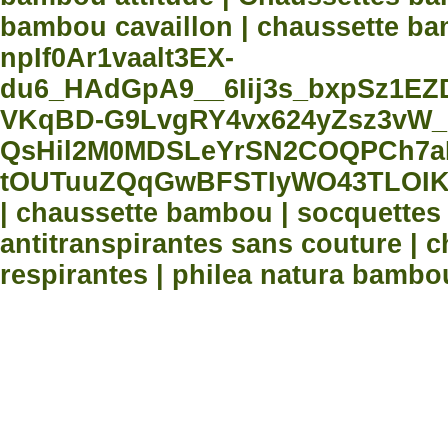
bambou cavaillon | chaussette bam
npIf0Ar1vaalt3EX-
du6_HAdGpA9__6Iij3s_bxpSz1E
VKqBD-G9LvgRY4vx624yZsz3vW_
QsHil2M0MDSLeYrSN2COQPCh7aN
tOUTuuZQqGwBFSTIyWO43TLOIK
| chaussette bambou | socquette
antitranspirantes sans couture |
respirantes | philea natura bambo