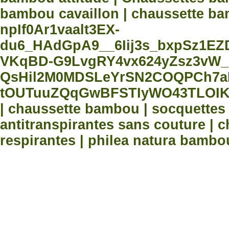
bambou cavaillon | chaussette bam
npIf0Ar1vaalt3EX-
du6_HAdGpA9__6Iij3s_bxpSz1E
VKqBD-G9LvgRY4vx624yZsz3vW_
QsHil2M0MDSLeYrSN2COQPCh7aN
tOUTuuZQqGwBFSTIyWO43TLOIK
| chaussette bambou | socquette
antitranspirantes sans couture |
respirantes | philea natura bambo