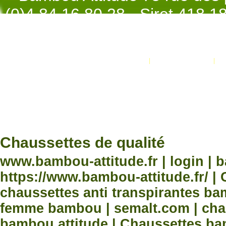
(0)4.84.16.80.28 - Siret 418 
998 - NAF 4
Promotions
Nouveaux produits
Développement Code Optimisé, Pole 
www.processx.fr -
création site
Chauss
Chaussettes de qualité
www.bambou-attitude.fr | login | 
https://www.bambou-attitude.fr/ 
chaussettes anti transpirantes b
femme bambou | semalt.com | chau
bambou attitude | Chaussettes bam