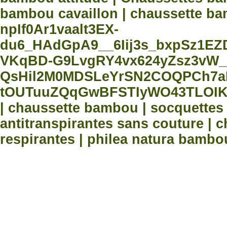
bambou cavaillon | chaussette bam
npIf0Ar1vaalt3EX-
du6_HAdGpA9__6Iij3s_bxpSz1E
VKqBD-G9LvgRY4vx624yZsz3vW_
QsHil2M0MDSLeYrSN2COQPCh7aN
tOUTuuZQqGwBFSTIyWO43TLOIK
| chaussette bambou | socquette
antitranspirantes sans couture |
respirantes | philea natura bambo