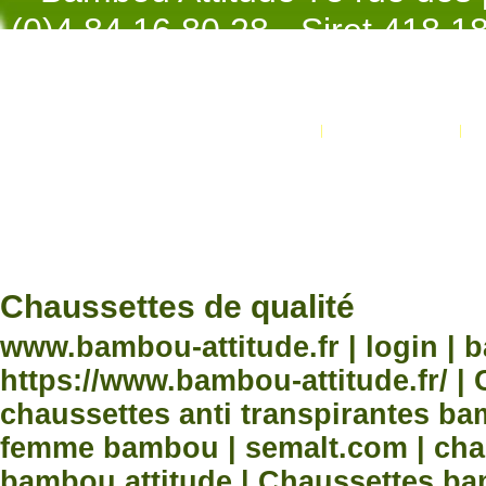
(0)4.84.16.80.28 - Siret 418 
998 - NAF 4
Promotions
Nouveaux produits
Développement Code Optimisé, Pole 
www.processx.fr -
création site
Chauss
Chaussettes de qualité
www.bambou-attitude.fr | login | 
https://www.bambou-attitude.fr/ 
chaussettes anti transpirantes b
femme bambou | semalt.com | chau
bambou attitude | Chaussettes bam