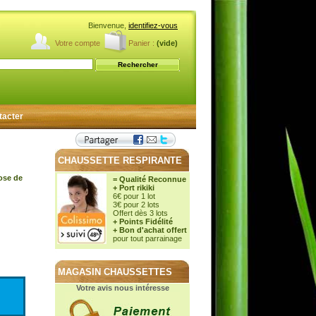
Bienvenue,
identifiez-vous
Votre compte
Panier :
(vide)
tacter
CHAUSSETTE RESPIRANTE
cose de
= Qualité Reconnue
+ Port rikiki
6€ pour 1 lot
3€ pour 2 lots
Offert dès 3 lots
+ Points Fidélité
+ Bon d'achat offert
pour tout parrainage
MAGASIN CHAUSSETTES
Votre avis nous intéresse