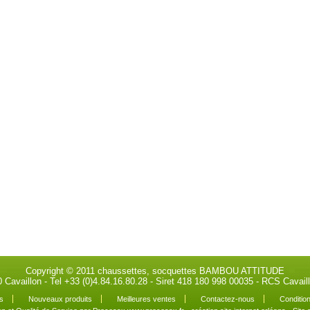
Copyright © 2011 chaussettes, socquettes BAMBOU ATTITUDE
0 Cavaillon - Tel +33 (0)4.84.16.80.28 - Siret 418 180 998 00035 - RCS Cava
s
Nouveaux produits
Meilleures ventes
Contactez-nous
Condition