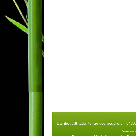
Bambou Attitude 75 rue des peupliers - 8430
Promotion