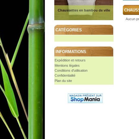
CHAUS
Chaussettes en bambou de ville
Aucun pr
CATÉGORIES
INFORMATIONS
Expédition et retours
Mentions légales
Conditions d'utilisation
Confidentialité
Plan du site