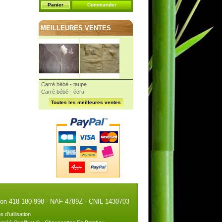
Panier
Commander
MEILLEURES VENTES
Carré bébé - taupe
Carré bébé - écru
Toutes les meilleures ventes
illon 418 180 998 - NAF 4789Z - CNIL 1430703
s d'utilisation