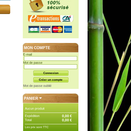
MON COMPTE
E-mail
Mot de passe
Mot de passe oublié
PANIER
Aucun produit
Expédition
0,00 €
Total
0,00 €
Les prix sont TTC