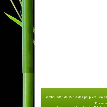
Bambou Attitude 75 rue des peupliers - 8430
Promotion