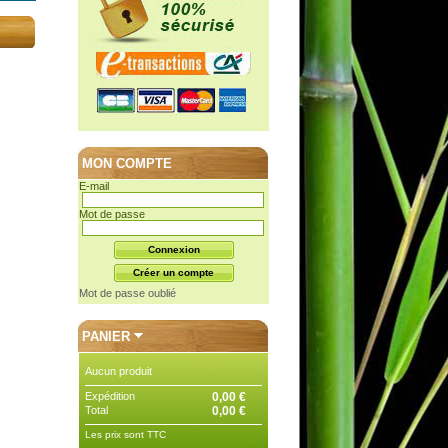
MON COMPTE
E-mail
Mot de passe
Mot de passe oublié
PANIER
Aucun produit
Expédition
0,00 €
Total
0,00 €
Les prix sont TTC