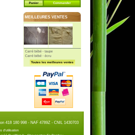
Panier
Commander
MEILLEURES VENTES
Carré bébé - taupe
Carré bébé - écru
Toutes les meilleures ventes
illon 418 180 998 - NAF 4789Z - CNIL 1430703
s d'utilisation