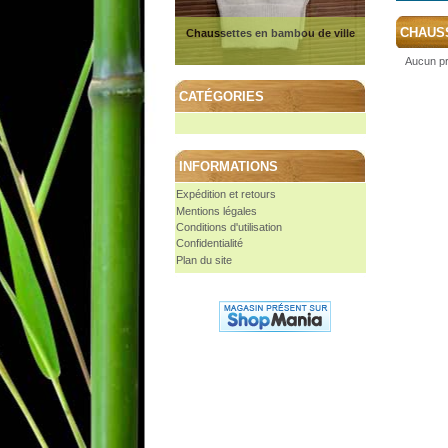
CHAUS
Chaussettes en bambou de ville
Aucun pr
CATÉGORIES
INFORMATIONS
Expédition et retours
Mentions légales
Conditions d'utilisation
Confidentialité
Plan du site