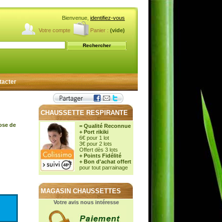
Bienvenue,
identifiez-vous
Votre compte
Panier :
(vide)
tacter
CHAUSSETTE RESPIRANTE
cose de
= Qualité Reconnue
+ Port rikiki
6€ pour 1 lot
3€ pour 2 lots
Offert dès 3 lots
+ Points Fidélité
+ Bon d'achat offert
pour tout parrainage
MAGASIN CHAUSSETTES
Votre avis nous intéresse