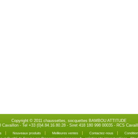
Copyright © 2011 chaussettes, socquettes BAMBOU ATTITUDE
0 Cavaillon - Tel +33 (0)4.84.16.80.28 - Siret 418 180 998 00035 - RCS Cava
s
Nouveaux produits
Meilleures ventes
Contactez-nous
Condition