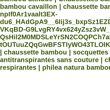
bambou cavaillon | chaussette bam
npIf0Ar1vaalt3EX-
du6_HAdGpA9__6Iij3s_bxpSz1E
VKqBD-G9LvgRY4vx624yZsz3vW_
QsHil2M0MDSLeYrSN2COQPCh7aN
tOUTuuZQqGwBFSTIyWO43TLOIK
| chaussette bambou | socquette
antitranspirantes sans couture |
respirantes | philea natura bambo