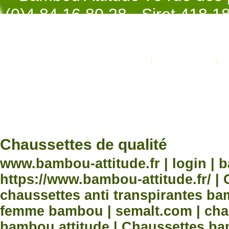
(0)4.84.16.80.28 - Siret 418 
998 - NAF 4
Promotions
Nouveaux produits
Développement Code Optimisé, Pole 
www.processx.fr -
création site
Chauss
Chaussettes de qualité
www.bambou-attitude.fr | login | 
https://www.bambou-attitude.fr/ 
chaussettes anti transpirantes b
femme bambou | semalt.com | chau
bambou attitude | Chaussettes bam