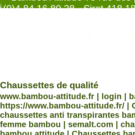
(0)4.84.16.80.28 - Siret 418 
998 - NAF 4
Promotions
Nouveaux produits
Développement Code Optimisé, Pole 
www.processx.fr -
création site
Chauss
Chaussettes de qualité
www.bambou-attitude.fr | login | 
https://www.bambou-attitude.fr/ 
chaussettes anti transpirantes b
femme bambou | semalt.com | chau
bambou attitude | Chaussettes bam