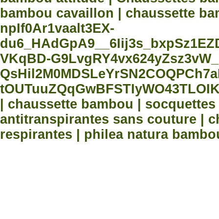
bambou cavaillon | chaussette bam
npIf0Ar1vaalt3EX-
du6_HAdGpA9__6Iij3s_bxpSz1E
VKqBD-G9LvgRY4vx624yZsz3vW_
QsHil2M0MDSLeYrSN2COQPCh7aN
tOUTuuZQqGwBFSTIyWO43TLOIK
| chaussette bambou | socquette
antitranspirantes sans couture |
respirantes | philea natura bambo