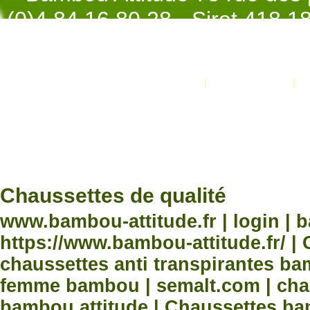
(0)4.84.16.80.28 - Siret 418 
998 - NAF 4
Promotions
Nouveaux produits
Développement Code Optimisé, Pole 
www.processx.fr -
création site
Chauss
Chaussettes de qualité
www.bambou-attitude.fr | login | 
https://www.bambou-attitude.fr/ 
chaussettes anti transpirantes b
femme bambou | semalt.com | chau
bambou attitude | Chaussettes bam