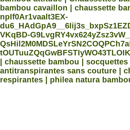
bambou cavaillon | chaussette bam
npIf0Ar1vaalt3EX-
du6_HAdGpA9__6Iij3s_bxpSz1E
VKqBD-G9LvgRY4vx624yZsz3vW_
QsHil2M0MDSLeYrSN2COQPCh7aN
tOUTuuZQqGwBFSTIyWO43TLOIK
| chaussette bambou | socquette
antitranspirantes sans couture |
respirantes | philea natura bambo