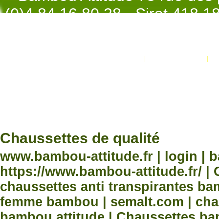
(0)4.84.16.80.28 - Siret 418 
998 - NAF 4
Promotions
Nouveaux produits
Développement Code Optimisé, Pole 
www.processx.fr -
création site
Chauss
Chaussettes de qualité
www.bambou-attitude.fr | login | 
https://www.bambou-attitude.fr/ 
chaussettes anti transpirantes b
femme bambou | semalt.com | chau
bambou attitude | Chaussettes bam