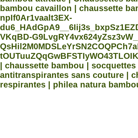
bambou cavaillon | chaussette bam
npIf0Ar1vaalt3EX-
du6_HAdGpA9__6Iij3s_bxpSz1E
VKqBD-G9LvgRY4vx624yZsz3vW_
QsHil2M0MDSLeYrSN2COQPCh7aN
tOUTuuZQqGwBFSTIyWO43TLOIK
| chaussette bambou | socquette
antitranspirantes sans couture |
respirantes | philea natura bambo