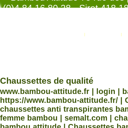
(0)4.84.16.80.28 - Siret 418 
998 - NAF 4
Promotions
Nouveaux produits
Développement Code Optimisé, Pole 
www.processx.fr -
création site
Chauss
Chaussettes de qualité
www.bambou-attitude.fr | login | 
https://www.bambou-attitude.fr/ 
chaussettes anti transpirantes b
femme bambou | semalt.com | chau
bambou attitude | Chaussettes bam