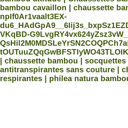
bambou cavaillon | chaussette bam
npIf0Ar1vaalt3EX-
du6_HAdGpA9__6Iij3s_bxpSz1E
VKqBD-G9LvgRY4vx624yZsz3vW_
QsHil2M0MDSLeYrSN2COQPCh7aN
tOUTuuZQqGwBFSTIyWO43TLOIK
| chaussette bambou | socquette
antitranspirantes sans couture |
respirantes | philea natura bambo