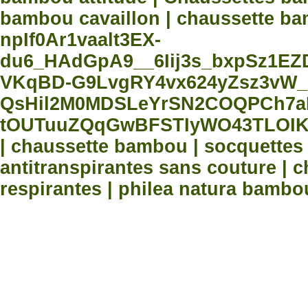
bambou cavaillon | chaussette bam
npIf0Ar1vaalt3EX-
du6_HAdGpA9__6Iij3s_bxpSz1E
VKqBD-G9LvgRY4vx624yZsz3vW_
QsHil2M0MDSLeYrSN2COQPCh7aN
tOUTuuZQqGwBFSTIyWO43TLOIK
| chaussette bambou | socquette
antitranspirantes sans couture |
respirantes | philea natura bambo