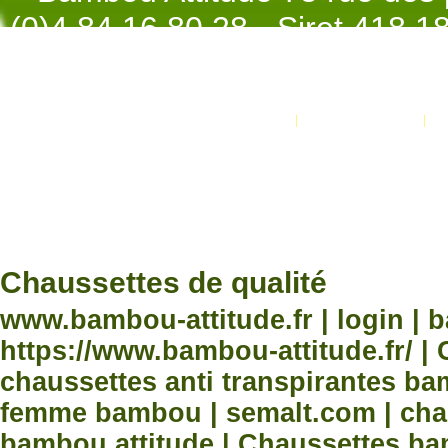
(0)4.84.16.80.28 - Siret 418 
998 - NAF 4
Promotions
Nouveaux produits
Développement Code Optimisé, Pole 
www.processx.fr -
création site
Chauss
Chaussettes de qualité
www.bambou-attitude.fr | login | 
https://www.bambou-attitude.fr/ 
chaussettes anti transpirantes b
femme bambou | semalt.com | chau
bambou attitude | Chaussettes bam