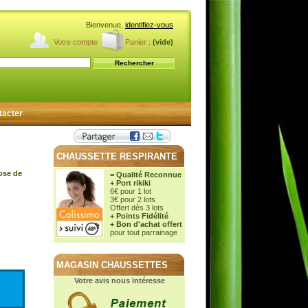
Bienvenue,
identifiez-vous
Votre compte
Panier :
(vide)
tacter
CHAUSSETTE RESPIRANTE
cose de
= Qualité Reconnue
+ Port rikiki
6€ pour 1 lot
3€ pour 2 lots
Offert dès 3 lots
+ Points Fidélité
+ Bon d'achat offert
pour tout parrainage
MAGASIN CHAUSSETTES
Votre avis nous intéresse