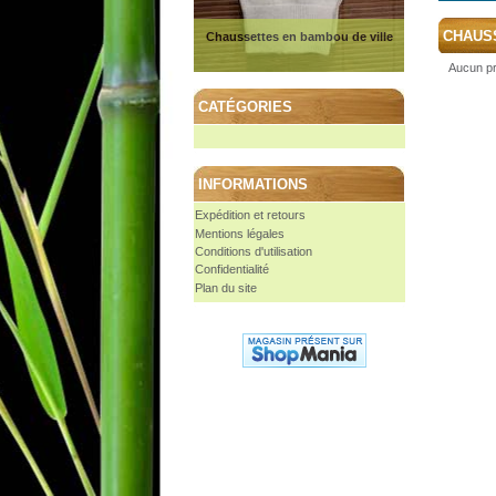
CHAUS
Chaussettes en bambou de ville
Aucun pr
CATÉGORIES
INFORMATIONS
Expédition et retours
Mentions légales
Conditions d'utilisation
Confidentialité
Plan du site