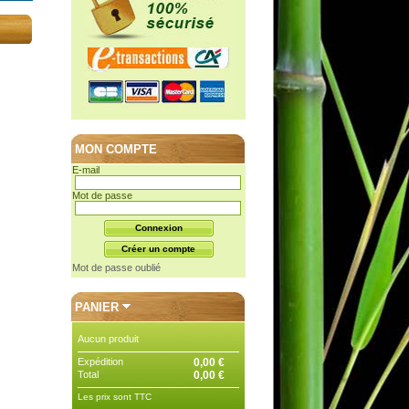
MON COMPTE
E-mail
Mot de passe
Mot de passe oublié
PANIER
Aucun produit
Expédition
0,00 €
Total
0,00 €
Les prix sont TTC