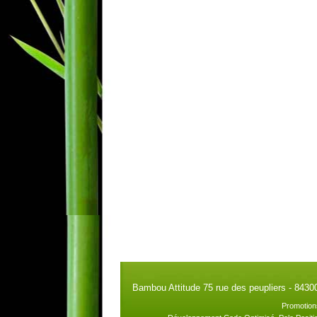
Bambou Attitude 75 rue des peupliers - 8430
Promotion