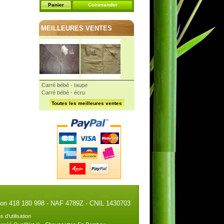
Panier
Commander
MEILLEURES VENTES
Carré bébé - taupe
Carré bébé - écru
Toutes les meilleures ventes
illon 418 180 998 - NAF 4789Z - CNIL 1430703
s d'utilisation