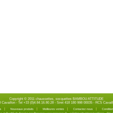
Copyright © 2011 chaussettes, socquettes BAMBOU ATTITUDE
0 Cavaillon - Tel +33 (0)4.84.16.80.28 - Siret 418 180 998 00035 - RCS Cava
s
Nouveaux produits
Meilleures ventes
Contactez-nous
Condition