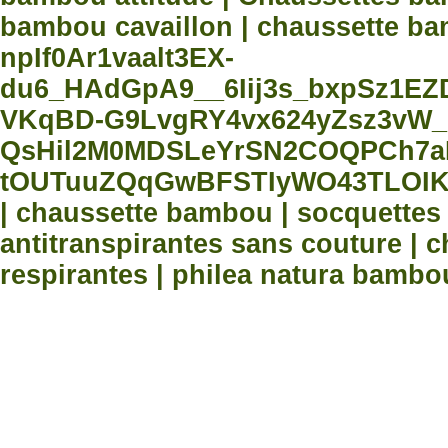
bambou cavaillon | chaussette bam
npIf0Ar1vaalt3EX-
du6_HAdGpA9__6Iij3s_bxpSz1E
VKqBD-G9LvgRY4vx624yZsz3vW_
QsHil2M0MDSLeYrSN2COQPCh7aN
tOUTuuZQqGwBFSTIyWO43TLOIK
| chaussette bambou | socquette
antitranspirantes sans couture |
respirantes | philea natura bambo