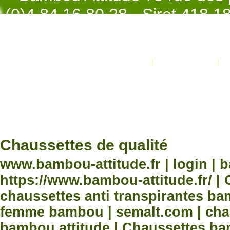
(0)4.84.16.80.28 - Siret 418 
998 - NAF 4
Promotions
Nouveaux produits
Développement Code Optimisé, Pole 
www.processx.fr -
création site
Chauss
Chaussettes de qualité
www.bambou-attitude.fr | login | 
https://www.bambou-attitude.fr/ 
chaussettes anti transpirantes b
femme bambou | semalt.com | chau
bambou attitude | Chaussettes bam