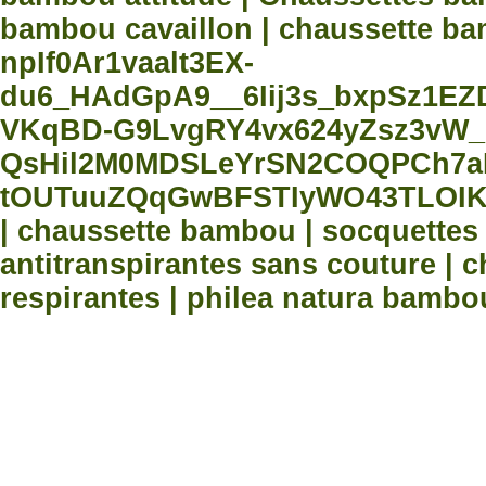
bambou cavaillon | chaussette bam
npIf0Ar1vaalt3EX-
du6_HAdGpA9__6Iij3s_bxpSz1E
VKqBD-G9LvgRY4vx624yZsz3vW_
QsHil2M0MDSLeYrSN2COQPCh7aN
tOUTuuZQqGwBFSTIyWO43TLOIK
| chaussette bambou | socquette
antitranspirantes sans couture |
respirantes | philea natura bambo