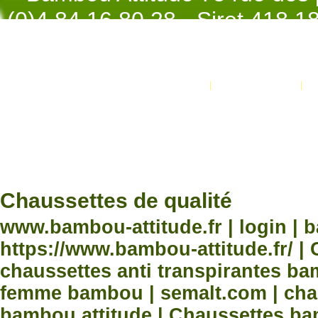
(0)4.84.16.80.28 - Siret 418 
998 - NAF 4
Promotions
Nouveaux produits
Développement Code Optimisé, Pole 
www.processx.fr -
création site
Chauss
Chaussettes de qualité
www.bambou-attitude.fr | login | 
https://www.bambou-attitude.fr/ 
chaussettes anti transpirantes b
femme bambou | semalt.com | chau
bambou attitude | Chaussettes bam