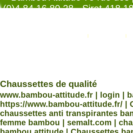
(0)4.84.16.80.28 - Siret 418 
998 - NAF 4
Promotions
Nouveaux produits
Développement Code Optimisé, Pole 
www.processx.fr -
création site
Chauss
Chaussettes de qualité
www.bambou-attitude.fr | login | 
https://www.bambou-attitude.fr/ 
chaussettes anti transpirantes b
femme bambou | semalt.com | chau
bambou attitude | Chaussettes bam