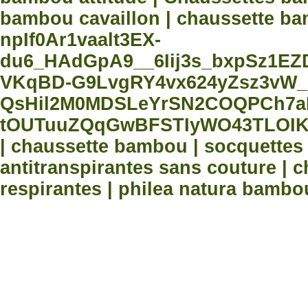
bambou cavaillon | chaussette bam
npIf0Ar1vaalt3EX-
du6_HAdGpA9__6Iij3s_bxpSz1E
VKqBD-G9LvgRY4vx624yZsz3vW_
QsHil2M0MDSLeYrSN2COQPCh7aN
tOUTuuZQqGwBFSTIyWO43TLOIK
| chaussette bambou | socquette
antitranspirantes sans couture |
respirantes | philea natura bambo