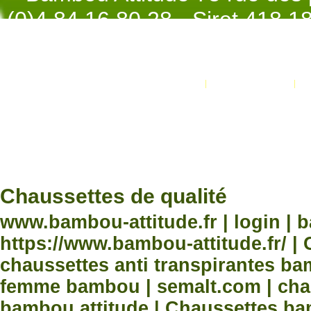
(0)4.84.16.80.28 - Siret 418 
998 - NAF 4
Promotions
Nouveaux produits
Développement Code Optimisé, Pole 
www.processx.fr -
création site
Chauss
Chaussettes de qualité
www.bambou-attitude.fr | login | 
https://www.bambou-attitude.fr/ 
chaussettes anti transpirantes b
femme bambou | semalt.com | chau
bambou attitude | Chaussettes bam