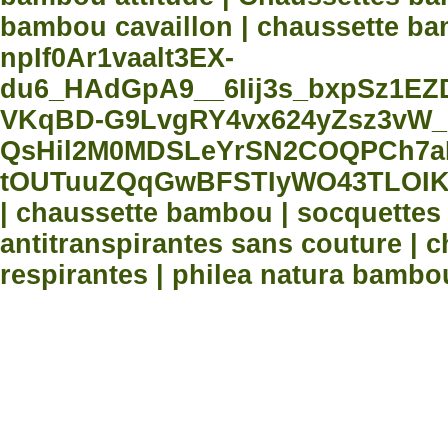
bambou cavaillon | chaussette bam
npIf0Ar1vaalt3EX-
du6_HAdGpA9__6Iij3s_bxpSz1E
VKqBD-G9LvgRY4vx624yZsz3vW_
QsHil2M0MDSLeYrSN2COQPCh7aN
tOUTuuZQqGwBFSTIyWO43TLOIK
| chaussette bambou | socquette
antitranspirantes sans couture |
respirantes | philea natura bambo