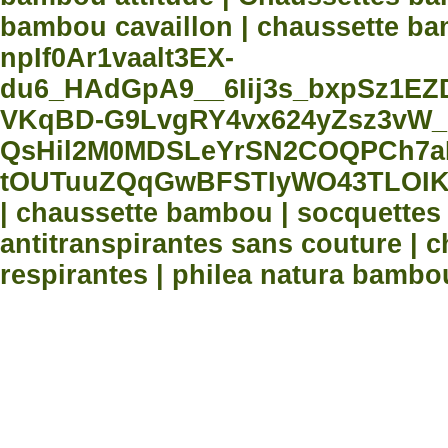
bambou cavaillon | chaussette bam
npIf0Ar1vaalt3EX-
du6_HAdGpA9__6Iij3s_bxpSz1E
VKqBD-G9LvgRY4vx624yZsz3vW_
QsHil2M0MDSLeYrSN2COQPCh7aN
tOUTuuZQqGwBFSTIyWO43TLOIK
| chaussette bambou | socquette
antitranspirantes sans couture |
respirantes | philea natura bambo