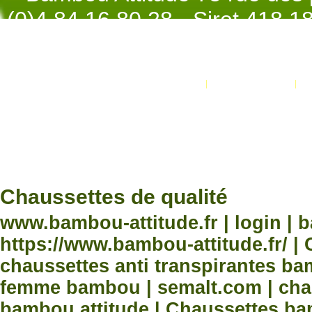
(0)4.84.16.80.28 - Siret 418 
998 - NAF 4
Promotions
Nouveaux produits
Développement Code Optimisé, Pole 
www.processx.fr -
création site
Chauss
Chaussettes de qualité
www.bambou-attitude.fr | login | 
https://www.bambou-attitude.fr/ 
chaussettes anti transpirantes b
femme bambou | semalt.com | chau
bambou attitude | Chaussettes bam