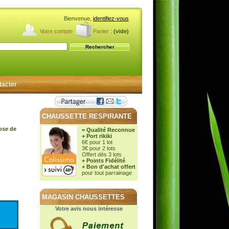
Bienvenue,
identifiez-vous
Votre compte
Panier :
(vide)
tacter
CHAUSSETTE RESPIRANTE
cose de
= Qualité Reconnue
+ Port rikiki
6€ pour 1 lot
3€ pour 2 lots
Offert dès 3 lots
+ Points Fidélité
+ Bon d'achat offert
pour tout parrainage
MAGASIN CHAUSSETTES
Votre avis nous intéresse