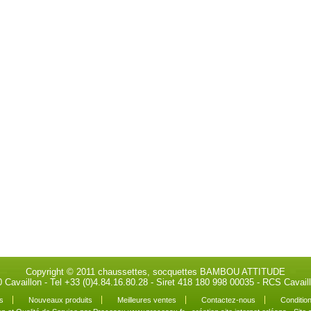
Copyright © 2011 chaussettes, socquettes BAMBOU ATTITUDE
0 Cavaillon - Tel +33 (0)4.84.16.80.28 - Siret 418 180 998 00035 - RCS Cava
s
Nouveaux produits
Meilleures ventes
Contactez-nous
Condition