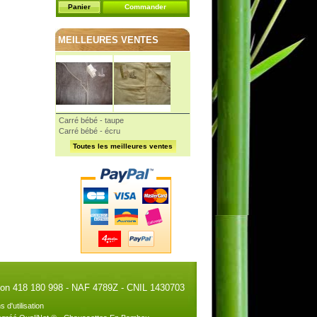
Panier
Commander
MEILLEURES VENTES
Carré bébé - taupe
Carré bébé - écru
Toutes les meilleures ventes
illon 418 180 998 - NAF 4789Z - CNIL 1430703
s d'utilisation