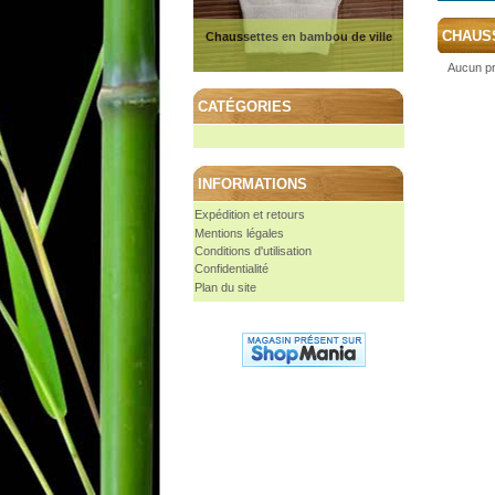
CHAUS
Chaussettes en bambou de ville
Aucun pr
CATÉGORIES
INFORMATIONS
Expédition et retours
Mentions légales
Conditions d'utilisation
Confidentialité
Plan du site