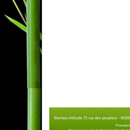
Bambou Attitude 75 rue des peupliers - 8430
Promotion