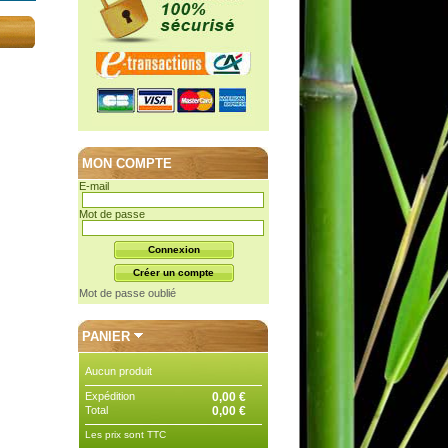
MON COMPTE
E-mail
Mot de passe
Mot de passe oublié
PANIER
Aucun produit
Expédition
0,00 €
Total
0,00 €
Les prix sont TTC