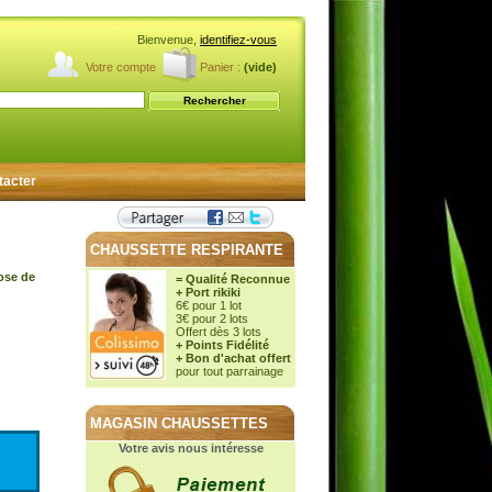
Bienvenue,
identifiez-vous
Votre compte
Panier :
(vide)
tacter
CHAUSSETTE RESPIRANTE
cose de
= Qualité Reconnue
+ Port rikiki
6€ pour 1 lot
3€ pour 2 lots
Offert dès 3 lots
+ Points Fidélité
+ Bon d'achat offert
pour tout parrainage
MAGASIN CHAUSSETTES
Votre avis nous intéresse