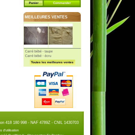
Panier
Commander
MEILLEURES VENTES
Carré bébé - taupe
Carré bébé - écru
Toutes les meilleures ventes
illon 418 180 998 - NAF 4789Z - CNIL 1430703
s d'utilisation