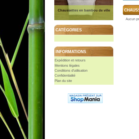
CHAUS
Chaussettes en bambou de ville
Aucun pr
CATÉGORIES
INFORMATIONS
Expédition et retours
Mentions légales
Conditions d'utilisation
Confidentialité
Plan du site