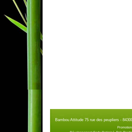
Bambou Attitude 75 rue des peupliers - 8430
Promotion