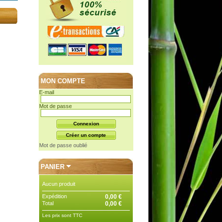
MON COMPTE
E-mail
Mot de passe
Mot de passe oublié
PANIER
Aucun produit
Expédition
0,00 €
Total
0,00 €
Les prix sont TTC