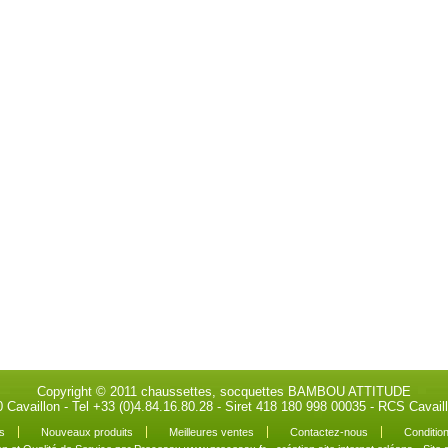
Copyright © 2011 chaussettes, socquettes BAMBOU ATTITUDE
0 Cavaillon - Tel +33 (0)4.84.16.80.28 - Siret 418 180 998 00035 - RCS Cava
s
Nouveaux produits
Meilleures ventes
Contactez-nous
Condition