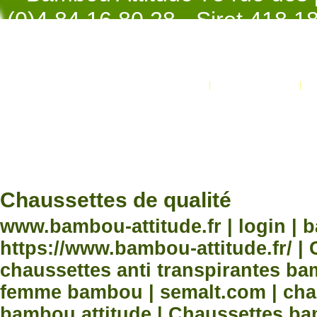
(0)4.84.16.80.28 - Siret 418 
998 - NAF 4
Promotions
Nouveaux produits
Développement Code Optimisé, Pole 
www.processx.fr -
création site
Chauss
Chaussettes de qualité
www.bambou-attitude.fr | login | 
https://www.bambou-attitude.fr/ 
chaussettes anti transpirantes b
femme bambou | semalt.com | chau
bambou attitude | Chaussettes bam