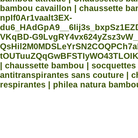
bambou cavaillon | chaussette bam
npIf0Ar1vaalt3EX-
du6_HAdGpA9__6Iij3s_bxpSz1E
VKqBD-G9LvgRY4vx624yZsz3vW_
QsHil2M0MDSLeYrSN2COQPCh7aN
tOUTuuZQqGwBFSTIyWO43TLOIK
| chaussette bambou | socquette
antitranspirantes sans couture |
respirantes | philea natura bambo