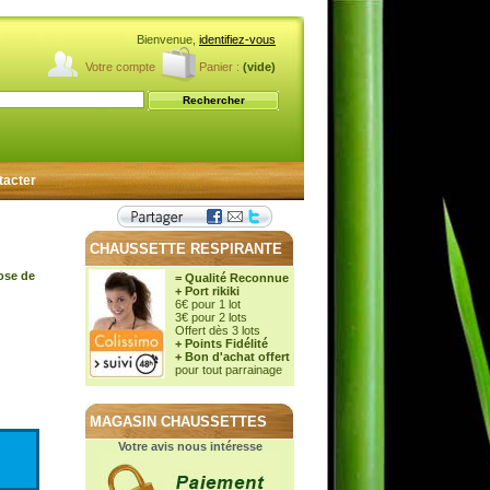
Bienvenue,
identifiez-vous
Votre compte
Panier :
(vide)
tacter
CHAUSSETTE RESPIRANTE
cose de
= Qualité Reconnue
+ Port rikiki
6€ pour 1 lot
3€ pour 2 lots
Offert dès 3 lots
+ Points Fidélité
+ Bon d'achat offert
pour tout parrainage
MAGASIN CHAUSSETTES
Votre avis nous intéresse