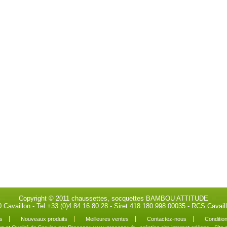
Copyright © 2011 chaussettes, socquettes BAMBOU ATTITUDE
0 Cavaillon - Tel +33 (0)4.84.16.80.28 - Siret 418 180 998 00035 - RCS Cava
s
Nouveaux produits
Meilleures ventes
Contactez-nous
Condition