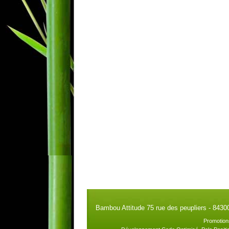
Bambou Attitude 75 rue des peupliers - 8430
Promotion