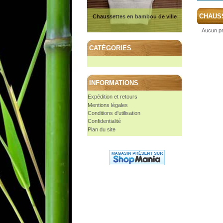
CHAUS
Chaussettes en bambou de ville
Aucun pr
CATÉGORIES
INFORMATIONS
Expédition et retours
Mentions légales
Conditions d'utilisation
Confidentialité
Plan du site