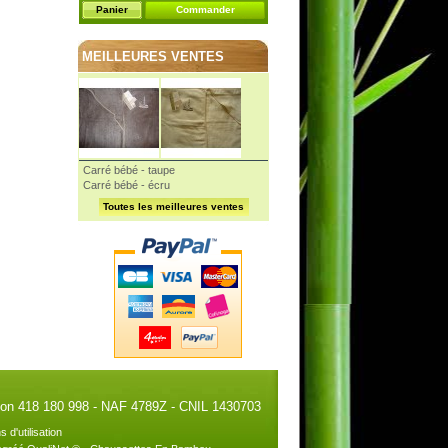
Panier
Commander
MEILLEURES VENTES
Carré bébé - taupe
Carré bébé - écru
Toutes les meilleures ventes
illon 418 180 998 - NAF 4789Z - CNIL 1430703
s d'utilisation