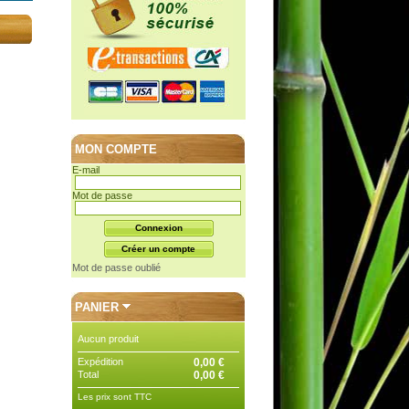
MON COMPTE
E-mail
Mot de passe
Mot de passe oublié
PANIER
Aucun produit
Expédition
0,00 €
Total
0,00 €
Les prix sont TTC