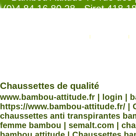
(0)4.84.16.80.28 - Siret 418 
998 - NAF 4
Promotions
Nouveaux produits
Développement Code Optimisé, Pole 
www.processx.fr -
création site
Chauss
Chaussettes de qualité
www.bambou-attitude.fr | login | 
https://www.bambou-attitude.fr/ 
chaussettes anti transpirantes b
femme bambou | semalt.com | chau
bambou attitude | Chaussettes bam