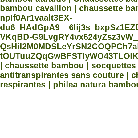
bambou cavaillon | chaussette bam
npIf0Ar1vaalt3EX-
du6_HAdGpA9__6Iij3s_bxpSz1E
VKqBD-G9LvgRY4vx624yZsz3vW_
QsHil2M0MDSLeYrSN2COQPCh7aN
tOUTuuZQqGwBFSTIyWO43TLOIK
| chaussette bambou | socquette
antitranspirantes sans couture |
respirantes | philea natura bambo