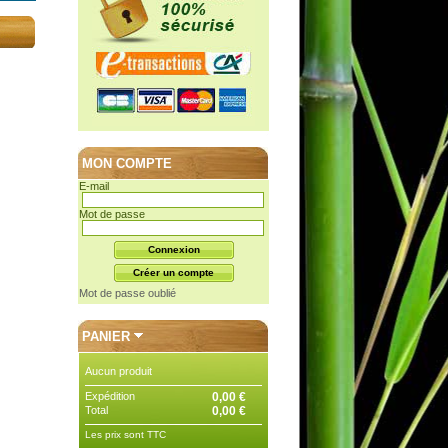
MON COMPTE
E-mail
Mot de passe
Mot de passe oublié
PANIER
Aucun produit
Expédition
0,00 €
Total
0,00 €
Les prix sont TTC