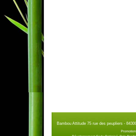
Bambou Attitude 75 rue des peupliers - 8430
Promotion