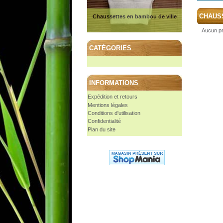
CHAUS
Chaussettes en bambou de ville
Aucun pr
CATÉGORIES
INFORMATIONS
Expédition et retours
Mentions légales
Conditions d'utilisation
Confidentialité
Plan du site