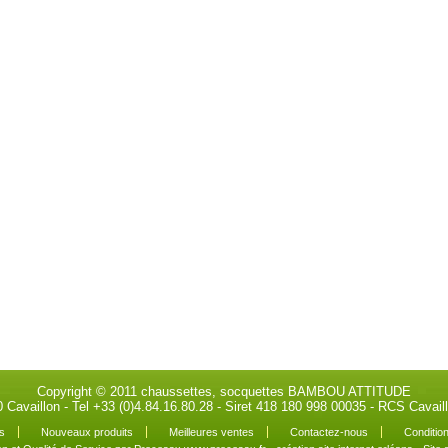
Copyright © 2011 chaussettes, socquettes BAMBOU ATTITUDE
0 Cavaillon - Tel +33 (0)4.84.16.80.28 - Siret 418 180 998 00035 - RCS Cava
s
Nouveaux produits
Meilleures ventes
Contactez-nous
Condition