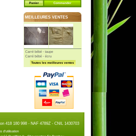
Panier
Commander
MEILLEURES VENTES
Carré bébé - taupe
Carré bébé - écru
Toutes les meilleures ventes
illon 418 180 998 - NAF 4789Z - CNIL 1430703
s d'utilisation