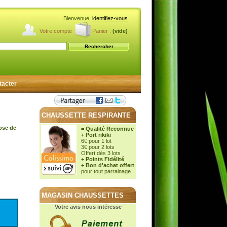
Bienvenue,
identifiez-vous
Votre compte
Panier :
(vide)
tacter
CHAUSSETTE RESPIRANTE
cose de
= Qualité Reconnue
+ Port rikiki
6€ pour 1 lot
3€ pour 2 lots
Offert dès 3 lots
+ Points Fidélité
+ Bon d'achat offert
pour tout parrainage
MAGASIN CHAUSSETTES
Votre avis nous intéresse