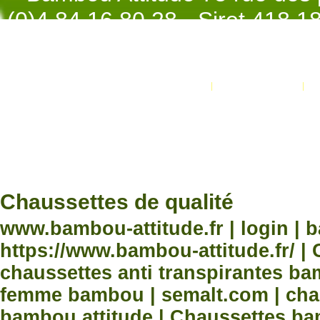
(0)4.84.16.80.28 - Siret 418 
998 - NAF 4
Promotions
Nouveaux produits
Développement Code Optimisé, Pole 
www.processx.fr -
création site
Chauss
Chaussettes de qualité
www.bambou-attitude.fr | login | 
https://www.bambou-attitude.fr/ 
chaussettes anti transpirantes b
femme bambou | semalt.com | chau
bambou attitude | Chaussettes bam