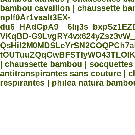
bambou cavaillon | chaussette bam
npIf0Ar1vaalt3EX-
du6_HAdGpA9__6Iij3s_bxpSz1E
VKqBD-G9LvgRY4vx624yZsz3vW_
QsHil2M0MDSLeYrSN2COQPCh7aN
tOUTuuZQqGwBFSTIyWO43TLOIK
| chaussette bambou | socquette
antitranspirantes sans couture |
respirantes | philea natura bambo