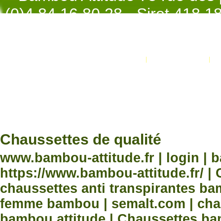
(0)4.84.16.80.28 - Siret 418 
998 - NAF 4
Promotions
Nouveaux produits
Développement Code Optimisé, Pole 
www.processx.fr -
création site
Chauss
Chaussettes de qualité
www.bambou-attitude.fr | login | 
https://www.bambou-attitude.fr/ 
chaussettes anti transpirantes b
femme bambou | semalt.com | chau
bambou attitude | Chaussettes bam