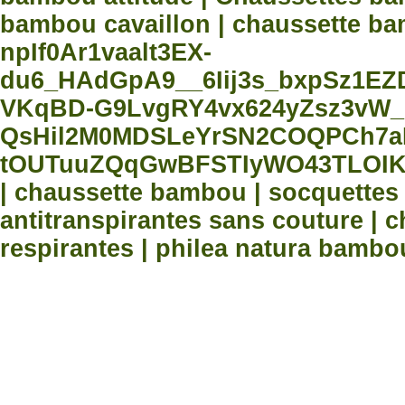
bambou cavaillon | chaussette bam
npIf0Ar1vaalt3EX-
du6_HAdGpA9__6Iij3s_bxpSz1E
VKqBD-G9LvgRY4vx624yZsz3vW_
QsHil2M0MDSLeYrSN2COQPCh7aN
tOUTuuZQqGwBFSTIyWO43TLOIK
| chaussette bambou | socquette
antitranspirantes sans couture |
respirantes | philea natura bambo