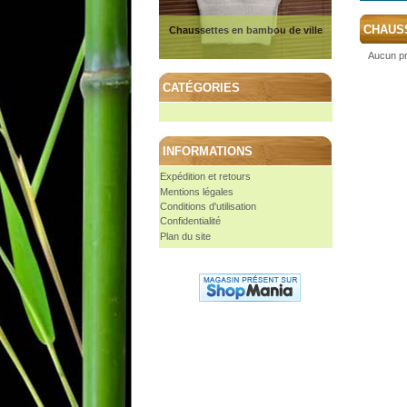
CHAUS
Chaussettes en bambou de ville
Aucun pr
CATÉGORIES
INFORMATIONS
Expédition et retours
Mentions légales
Conditions d'utilisation
Confidentialité
Plan du site