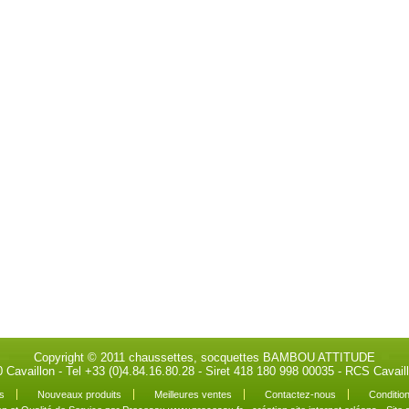
Copyright © 2011 chaussettes, socquettes BAMBOU ATTITUDE
0 Cavaillon - Tel +33 (0)4.84.16.80.28 - Siret 418 180 998 00035 - RCS Cava
s
Nouveaux produits
Meilleures ventes
Contactez-nous
Condition