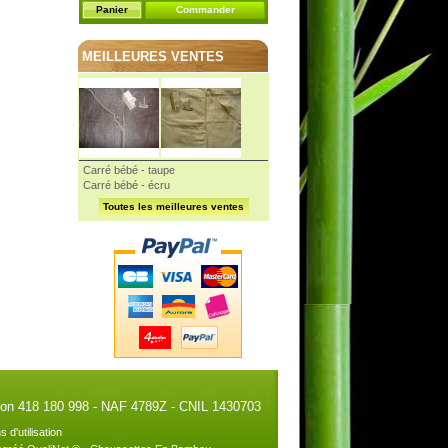
Panier
Commander
MEILLEURES VENTES
Carré bébé - taupe
Carré bébé - écru
Toutes les meilleures ventes
illon 418 180 998 - NAF 4789Z - CNIL 1430703
s d'utilisation