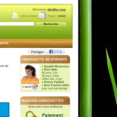
Bienvenue,
identifiez-vous
Votre compte
Panier :
(vide)
tacter
CHAUSSETTE RESPIRANTE
cose de
= Qualité Reconnue
+ Port rikiki
6€ pour 1 lot
3€ pour 2 lots
Offert dès 3 lots
+ Points Fidélité
+ Bon d'achat offert
pour tout parrainage
MAGASIN CHAUSSETTES
Votre avis nous intéresse