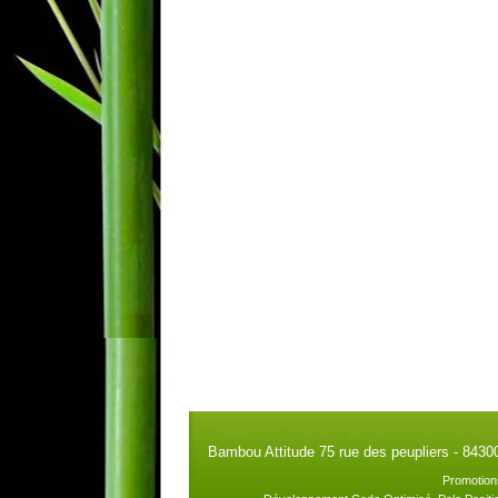
Bambou Attitude 75 rue des peupliers - 8430
Promotion