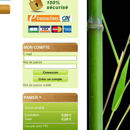
MON COMPTE
E-mail
Mot de passe
Mot de passe oublié
PANIER
Aucun produit
Expédition
0,00 €
Total
0,00 €
Les prix sont TTC