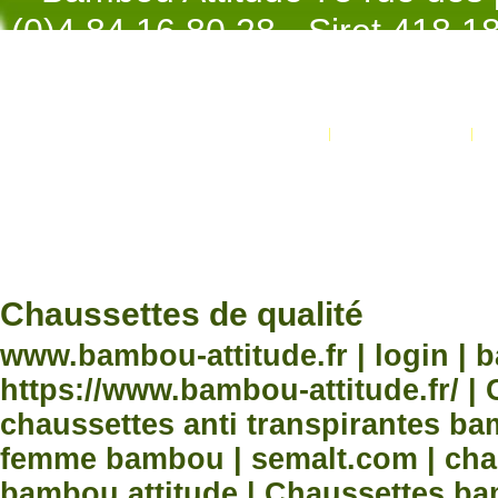
(0)4.84.16.80.28 - Siret 418 
998 - NAF 4
Promotions
Nouveaux produits
Développement Code Optimisé, Pole 
www.processx.fr -
création site
Chauss
Chaussettes de qualité
www.bambou-attitude.fr | login | 
https://www.bambou-attitude.fr/ 
chaussettes anti transpirantes b
femme bambou | semalt.com | chau
bambou attitude | Chaussettes bam