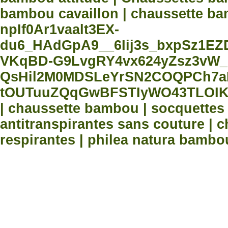
bambou cavaillon | chaussette bam
npIf0Ar1vaalt3EX-
du6_HAdGpA9__6Iij3s_bxpSz1E
VKqBD-G9LvgRY4vx624yZsz3vW_
QsHil2M0MDSLeYrSN2COQPCh7aN
tOUTuuZQqGwBFSTIyWO43TLOIK
| chaussette bambou | socquette
antitranspirantes sans couture |
respirantes | philea natura bambo