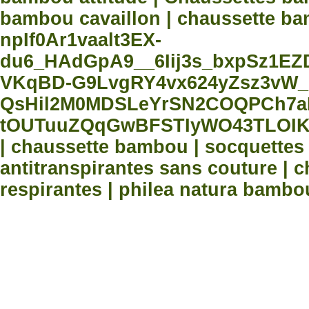
bambou cavaillon | chaussette bam
npIf0Ar1vaalt3EX-
du6_HAdGpA9__6Iij3s_bxpSz1E
VKqBD-G9LvgRY4vx624yZsz3vW_
QsHil2M0MDSLeYrSN2COQPCh7aN
tOUTuuZQqGwBFSTIyWO43TLOIK
| chaussette bambou | socquette
antitranspirantes sans couture |
respirantes | philea natura bambo