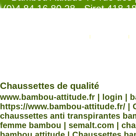
(0)4.84.16.80.28 - Siret 418 
998 - NAF 4
Promotions
Nouveaux produits
Développement Code Optimisé, Pole 
www.processx.fr -
création site
Chauss
Chaussettes de qualité
www.bambou-attitude.fr | login | 
https://www.bambou-attitude.fr/ 
chaussettes anti transpirantes b
femme bambou | semalt.com | chau
bambou attitude | Chaussettes bam