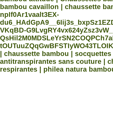
bambou cavaillon | chaussette bam
npIf0Ar1vaalt3EX-
du6_HAdGpA9__6Iij3s_bxpSz1E
VKqBD-G9LvgRY4vx624yZsz3vW_
QsHil2M0MDSLeYrSN2COQPCh7aN
tOUTuuZQqGwBFSTIyWO43TLOIK
| chaussette bambou | socquette
antitranspirantes sans couture |
respirantes | philea natura bambo