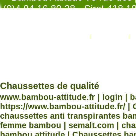
(0)4.84.16.80.28 - Siret 418 
998 - NAF 4
Promotions
Nouveaux produits
Développement Code Optimisé, Pole 
www.processx.fr -
création site
Chauss
Chaussettes de qualité
www.bambou-attitude.fr | login | 
https://www.bambou-attitude.fr/ 
chaussettes anti transpirantes b
femme bambou | semalt.com | chau
bambou attitude | Chaussettes bam