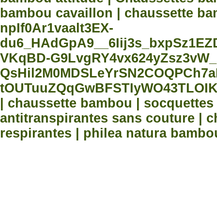
bambou cavaillon | chaussette bam
npIf0Ar1vaalt3EX-
du6_HAdGpA9__6Iij3s_bxpSz1E
VKqBD-G9LvgRY4vx624yZsz3vW_
QsHil2M0MDSLeYrSN2COQPCh7aN
tOUTuuZQqGwBFSTIyWO43TLOIK
| chaussette bambou | socquette
antitranspirantes sans couture |
respirantes | philea natura bambo