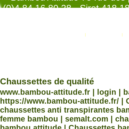
(0)4.84.16.80.28 - Siret 418 
998 - NAF 4
Promotions
Nouveaux produits
Développement Code Optimisé, Pole 
www.processx.fr -
création site
Chauss
Chaussettes de qualité
www.bambou-attitude.fr | login | 
https://www.bambou-attitude.fr/ 
chaussettes anti transpirantes b
femme bambou | semalt.com | chau
bambou attitude | Chaussettes bam